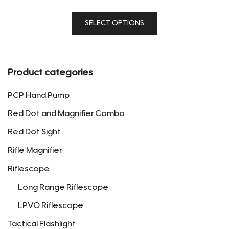
range:
This
$128.88
SELECT OPTIONS
product
through
has
$198.88
multiple
variants.
Product categories
The
options
PCP Hand Pump
may
Red Dot and Magnifier Combo
be
Red Dot Sight
chosen
on
Rifle Magnifier
the
Riflescope
product
page
Long Range Riflescope
LPVO Riflescope
Tactical Flashlight