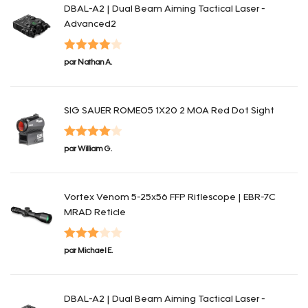
DBAL-A2 | Dual Beam Aiming Tactical Laser -
Advanced2
Note
4
par Nathan A.
sur 5
SIG SAUER ROMEO5 1X20 2 MOA Red Dot Sight
Note
4
par William G.
sur 5
Vortex Venom 5-25x56 FFP Riflescope | EBR-7C
MRAD Reticle
Note
3
par Michael E.
sur 5
DBAL-A2 | Dual Beam Aiming Tactical Laser -