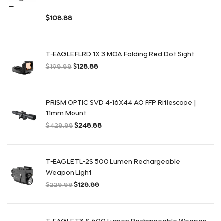
–
$
108.88
Plage de prix : $88.88 à $108.88
T-EAGLE FLRD 1X 3 MOA Folding Red Dot Sight
$
198.88
$
128.88
Le prix initial était : $198.88.
Le prix actuel est : $128.88.
PRISM OPTIC SVD 4-16X44 AO FFP Riflescope |
11mm Mount
$
428.88
$
248.88
Le prix initial était : $428.88.
Le prix actuel est : $248.88.
T-EAGLE TL-2S 500 Lumen Rechargeable
Weapon Light
$
228.88
$
128.88
Le prix initial était : $228.88.
Le prix actuel est : $128.88.