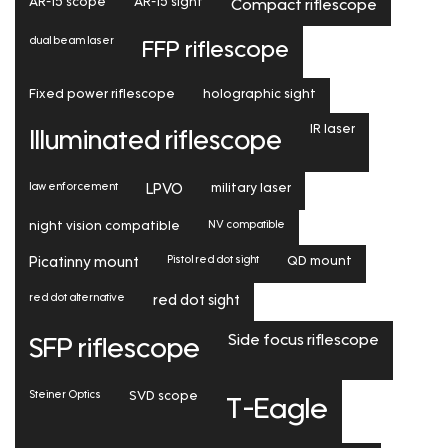
AR-15 scope
AR-15 sight
Compact riflescope
dual beam laser
FFP riflescope
Fixed power riflescope
holographic sight
IR laser
Illuminated riflescope
law enforcement
LPVO
military laser
NV compatible
night vision compatible
Pistol red dot sight
Picatinny mount
QD mount
red dot alternative
red dot sight
Side focus riflescope
SFP riflescope
Steiner Optics
SVD scope
T-Eagle