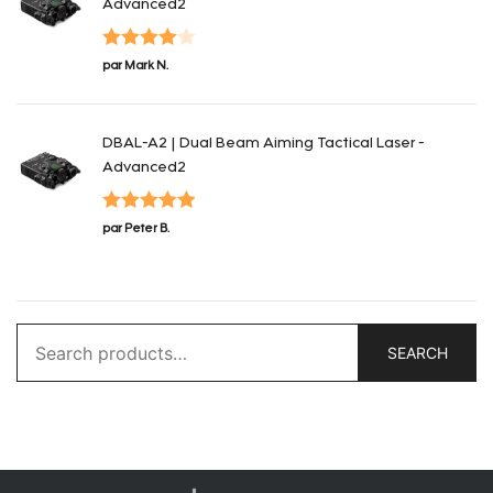
Advanced2
Note
4
par Mark N.
sur 5
DBAL-A2 | Dual Beam Aiming Tactical Laser -
Advanced2
Note
5
sur
par Peter B.
5
Search
SEARCH
for: