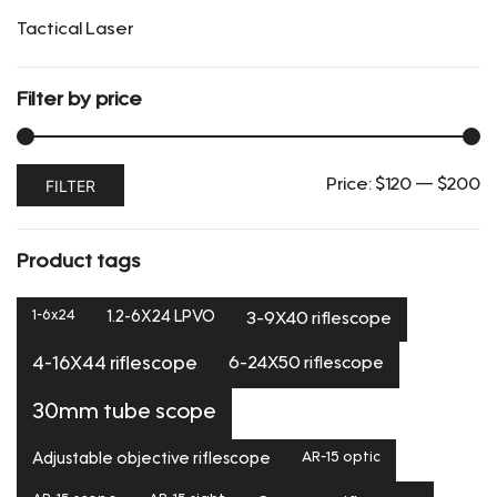
Tactical Laser
Filter by price
Min
Max
FILTER
Price:
$120
—
$200
price
price
Product tags
1-6x24
1.2-6X24 LPVO
3-9X40 riflescope
6-24X50 riflescope
4-16X44 riflescope
30mm tube scope
Adjustable objective riflescope
AR-15 optic