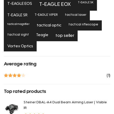
T-EAGLE SK
T-EAGLE EOS
T-EAGLE EOX
T-EAGLE SR
T-EAGLE VIPER
tactical laser
tactical magnifier
tactical riflescope
tactical optic
tactical sight
Teagle
top seller
Vortex Optics
Average rating
(1)
Rated
4
out of 5
Top rated products
Steiner DBAL-A4 Dual Beam Aiming Laser | Visible
IR