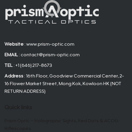
Website
: www.prism-optic.com
EMAIL
:
contact@prism-optic.com
TEL
: +1 (646) 217-8673
Address
: 16th Floor, Goodview Commercial Center, 2-
16 Flower Market Street, Mong Kok, Kowloon HK (NOT
RETURN ADDRESS)
Quick links
Prism Optic – Holographic Sights, Red Dots & ACOG
Riflescopes