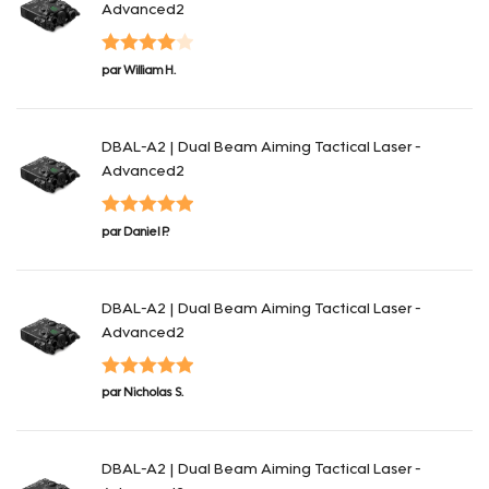
Advanced2
Note
4
par William H.
sur 5
DBAL-A2 | Dual Beam Aiming Tactical Laser -
Advanced2
Note
5
sur
par Daniel P.
5
DBAL-A2 | Dual Beam Aiming Tactical Laser -
Advanced2
Note
5
sur
par Nicholas S.
5
DBAL-A2 | Dual Beam Aiming Tactical Laser -