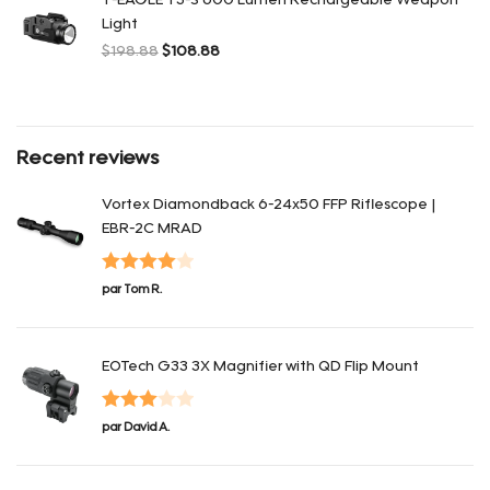
T-EAGLE T3-S 600 Lumen Rechargeable Weapon
Light
$
198.88
$
108.88
Le prix initial était : $198.88.
Le prix actuel est : $108.88.
Recent reviews
Vortex Diamondback 6-24x50 FFP Riflescope |
EBR-2C MRAD
Note
4
par Tom R.
sur 5
EOTech G33 3X Magnifier with QD Flip Mount
Note
3
par David A.
sur 5