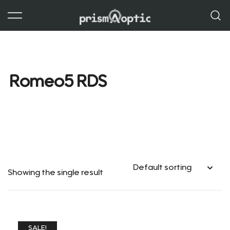
Skip
to
content
Prism Optic
Romeo5 RDS
Showing the single result
SALE!