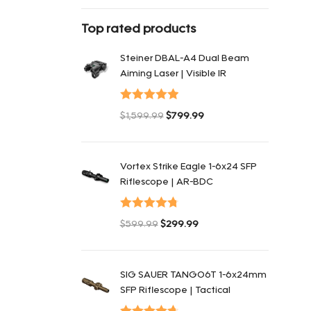
Top rated products
Steiner DBAL-A4 Dual Beam
Aiming Laser | Visible IR
Оценка
5.00
$
1,599.99
$
799.99
из 5
Первоначальная цена составляла
Текущая цена: $799.99.
$1,599.99.
Vortex Strike Eagle 1-6x24 SFP
Riflescope | AR-BDC
Оценка
$
599.99
$
299.99
4.80
из 5
Первоначальная цена составляла
Текущая цена: $299.99.
$599.99.
SIG SAUER TANGO6T 1-6x24mm
SFP Riflescope | Tactical