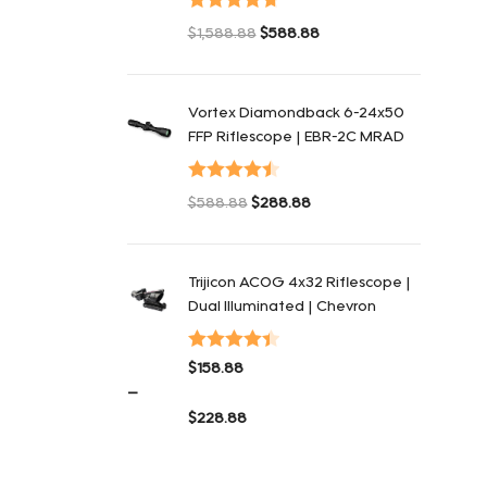
Оценка
$
1,588.88
$
588.88
4.75
из 5
Первоначальная цена составляла
Текущая цена: $588.88.
$1,588.88.
Vortex Diamondback 6-24x50
FFP Riflescope | EBR-2C MRAD
Оценка
$
588.88
$
288.88
4.50
из 5
Первоначальная цена составляла
Текущая цена: $288.88.
$588.88.
Trijicon ACOG 4x32 Riflescope |
Dual Illuminated | Chevron
Оценка
$
158.88
4.48
из 5
–
$
228.88
Диапазон цен: $158.88 – $228.88