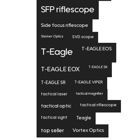
SFP riflescope
Side focus riflescope
Steiner Optics
SVD scope
T-EAGLE EOS
T-Eagle
T-EAGLE SK
T-EAGLE EOX
T-EAGLE SR
T-EAGLE VIPER
tactical magnifier
tactical laser
tactical riflescope
tactical optic
tactical sight
Teagle
Vortex Optics
top seller