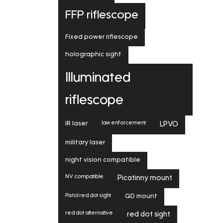
FFP riflescope
Fixed power riflescope
holographic sight
Illuminated
riflescope
law enforcement
IR laser
LPVO
military laser
night vision compatible
NV compatible
Picatinny mount
Pistol red dot sight
QD mount
red dot alternative
red dot sight