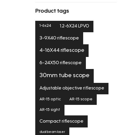
price
price
Product tags
1-6x24
1.2-6X24 LPVO
3-9X40 riflescope
4-16X44 riflescope
6-24X50 riflescope
30mm tube scope
Adjustable objective riflescope
AR-15 optic
AR-15 scope
AR-15 sight
Compact riflescope
dual beam laser