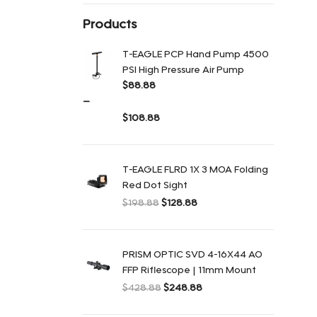
Products
T-EAGLE PCP Hand Pump 4500
PSI High Pressure Air Pump
$
88.88
–
$
108.88
Диапазон цен: $88.88 – $108.88
T-EAGLE FLRD 1X 3 MOA Folding
Red Dot Sight
$
198.88
$
128.88
Первоначальная цена составляла
Текущая цена: $128.88.
$198.88.
PRISM OPTIC SVD 4-16X44 AO
FFP Riflescope | 11mm Mount
$
428.88
$
248.88
Первоначальная цена составляла
Текущая цена: $248.88.