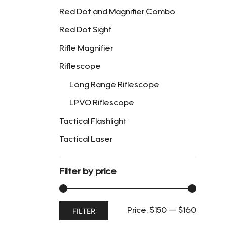
Red Dot and Magnifier Combo
Red Dot Sight
Rifle Magnifier
Riflescope
Long Range Riflescope
LPVO Riflescope
Tactical Flashlight
Tactical Laser
Filter by price
Min
Max
FILTER
Price:
$150
—
$160